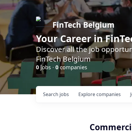
FinTech Belgium
Your Career in FinTe
Discover all the job opportu
FinTech Belgium
0
jobs ·
0
companies
Search
jobs
Explore
companies
Commercia