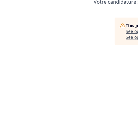
Votre candidature 
This 
See o
See op