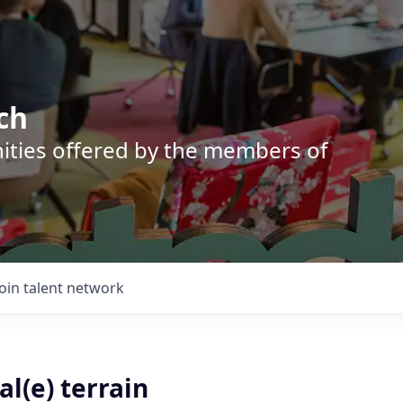
ch
nities offered by the members of
Join talent network
l(e) terrain