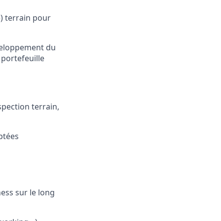
 terrain pour
éveloppement du
 portefeuille
pection terrain,
aptées
ness sur le long