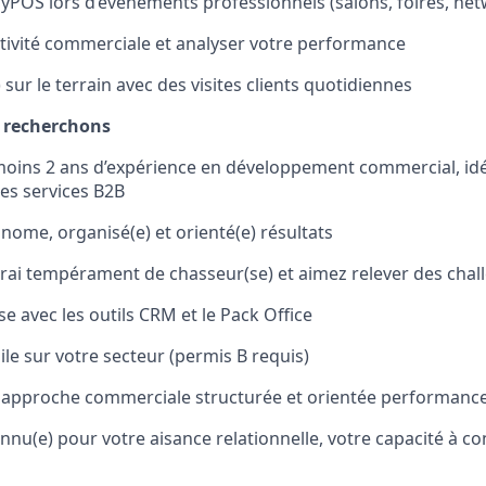
POS lors d’événements professionnels (salons, foires, ne
ctivité commerciale et analyser votre performance
 sur le terrain avec des visites clients quotidiennes
s recherchons
moins 2 ans d’expérience en développement commercial, id
es services B2B
nome, organisé(e) et orienté(e) résultats
rai tempérament de chasseur(se) et aimez relever des chal
ise avec les outils CRM et le Pack Office
le sur votre secteur (permis B requis)
 approche commerciale structurée et orientée performanc
nnu(e) pour votre aisance relationnelle, votre capacité à co