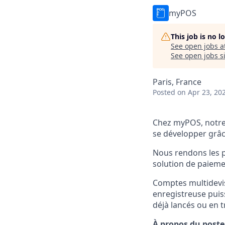
myPOS
This job is no 
See open jobs a
See open jobs si
Paris, France
Posted
on Apr 23, 20
Chez myPOS, notre 
se développer grâc
Nous rendons les pa
solution de paieme
Comptes multidevise
enregistreuse puis
déjà lancés ou en t
À propos du poste