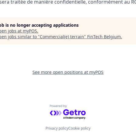
sera traitée de manière confidentielle, conformément au R
job is no longer accepting applications
pen jobs at
myPOS
.
en jobs similar to "
Commercial(e) terrain
"
FinTech Belgium
.
See more open positions at
myPOS
Powered by Getro.com
Privacy policy
Cookie policy