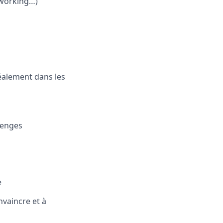
tworking…)
éalement dans les
lenges
e
nvaincre et à