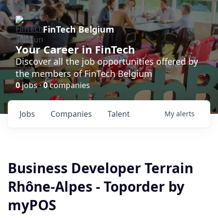
FinTech Belgium
Your Career in FinTech
Discover all the job opportunities offered by
the members of FinTech Belgium
0
jobs ·
0
companies
Jobs
Companies
Talent
My
alerts
Business Developer Terrain
Rhône-Alpes - Toporder by
myPOS