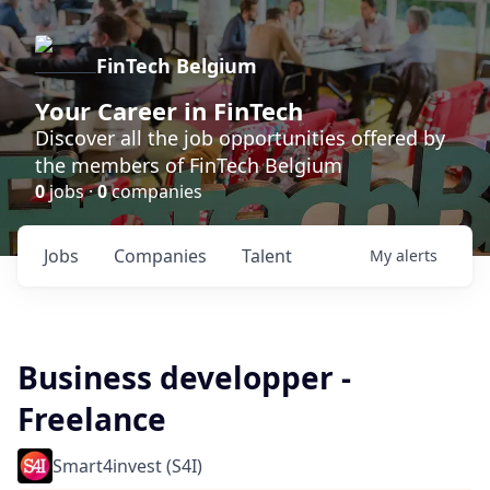
FinTech Belgium
Your Career in FinTech
Discover all the job opportunities offered by
the members of FinTech Belgium
0
jobs ·
0
companies
Jobs
Companies
Talent
My
alerts
Business developper -
Freelance
Smart4invest (S4I)