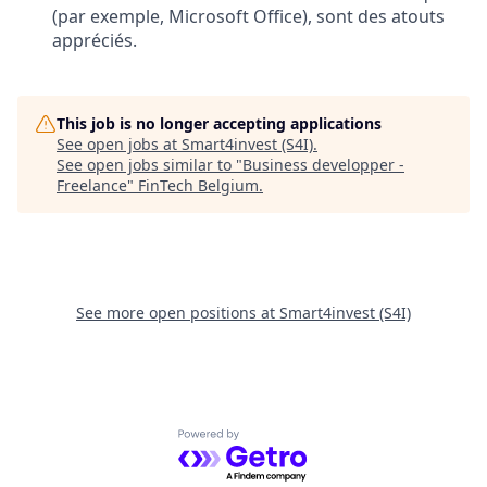
(par exemple, Microsoft Office), sont des atouts
appréciés.
This job is no longer accepting applications
See open jobs at
Smart4invest (S4I)
.
See open jobs similar to "
Business developper -
Freelance
"
FinTech Belgium
.
See more open positions at
Smart4invest (S4I)
Powered by Getro.com