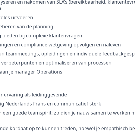
yseren en nakomen van SLA’s (bereikbaarheid, klantentevr
)
roles uitvoeren
beheren van de planning
 bieden bij complexe klantenvragen
lingen en compliance wetgeving opvolgen en naleven
an teammeetings, opleidingen en individuele feedbackges
n verbeterpunten en optimaliseren van processen
 aan je manager Operations
ar ervaring als leidinggevende
lig Nederlands Frans en communicatief sterk
or een goede teamspirit; zo dien je nauw samen te werken 
ende kordaat op te kunnen treden, hoewel je empathisch be