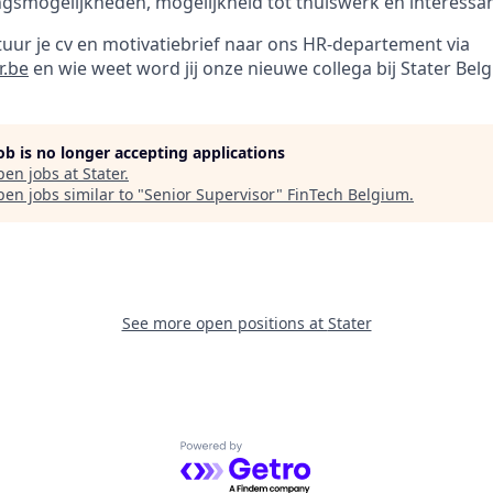
ngsmogelijkheden, mogelijkheid tot thuiswerk en interessan
tuur je cv en motivatiebrief naar ons HR-departement via
r.be
en wie weet word jij onze nieuwe collega bij Stater Bel
job is no longer accepting applications
pen jobs at
Stater
.
en jobs similar to "
Senior Supervisor
"
FinTech Belgium
.
See more open positions at
Stater
Powered by Getro.com