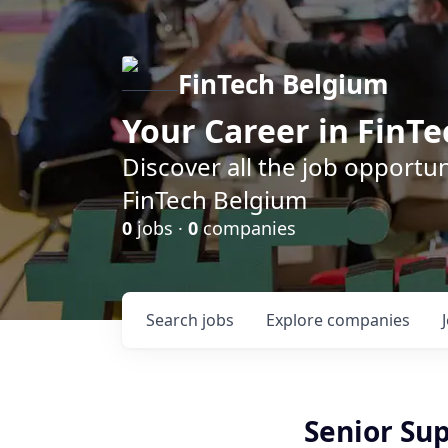
FinTech Belgium
Your Career in FinTe
Discover all the job opportu
FinTech Belgium
0
jobs ·
0
companies
Search
jobs
Explore
companies
Senior Su