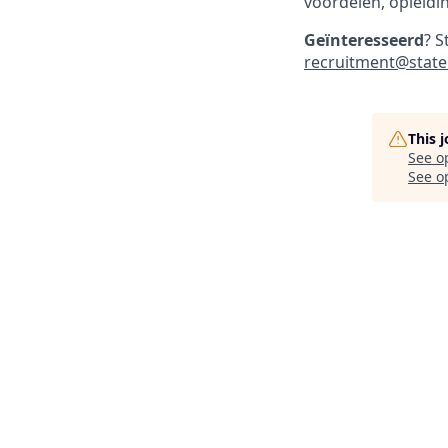
voordelen, opleidi
Geïnteresseerd
? S
recruitment@state
This 
See o
See op