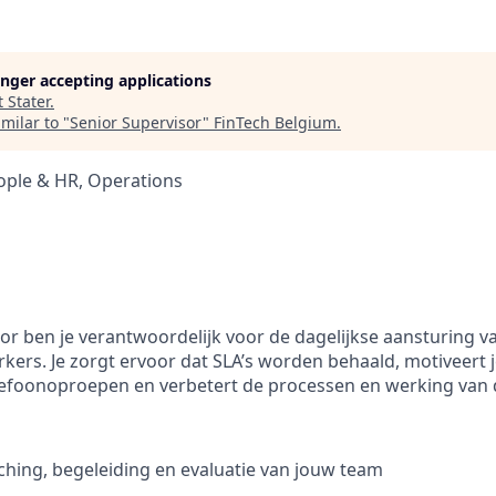
longer accepting applications
t
Stater
.
milar to "
Senior Supervisor
"
FinTech Belgium
.
ople & HR, Operations
sor ben je verantwoordelijk voor de dagelijkse aansturing 
rkers. Je zorgt ervoor dat SLA’s worden behaald, motiveert
elefoonoproepen en verbetert de processen en werking van 
ching, begeleiding en evaluatie van jouw team