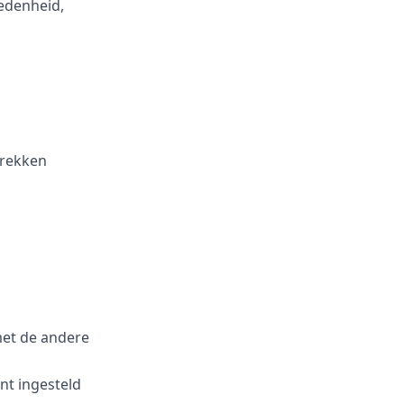
edenheid,
prekken
met de andere
nt ingesteld