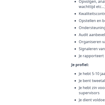
Opvolgen, anal
wachttijd etc…
Kwaliteitscont
Opstellen en 
Ondersteuning
Audit aanbeve
Organiseren v
Signaleren va
Je rapporteert
Je profiel:
Je hebt 5-10 ja
Je bent tweeta
Je hebt zin vo
supervisors
Je dient voldo