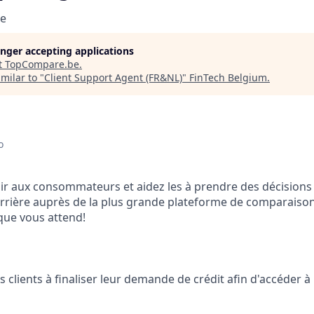
e
longer accepting applications
t
TopCompare.be
.
milar to "
Client Support Agent (FR&NL)
"
FinTech Belgium
.
o
r aux consommateurs et aidez les à prendre des décisions 
arrière auprès de la plus grande plateforme de comparaiso
ique vous attend!
es clients à finaliser leur demande de crédit afin d'accéder à 