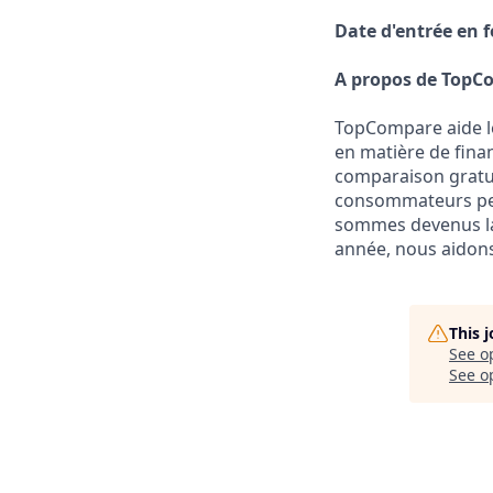
Date d'entrée en f
A propos de TopC
TopCompare aide l
en matière de fina
comparaison gratuit
consommateurs peu
sommes devenus la
année, nous aidons
This 
See o
See op