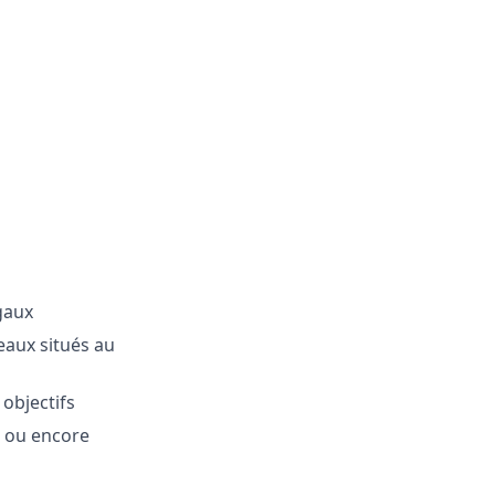
égaux
eaux situés au
objectifs
s ou encore