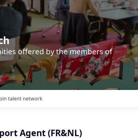
ch
nities offered by the members of
Join talent network
pport Agent (FR&NL)