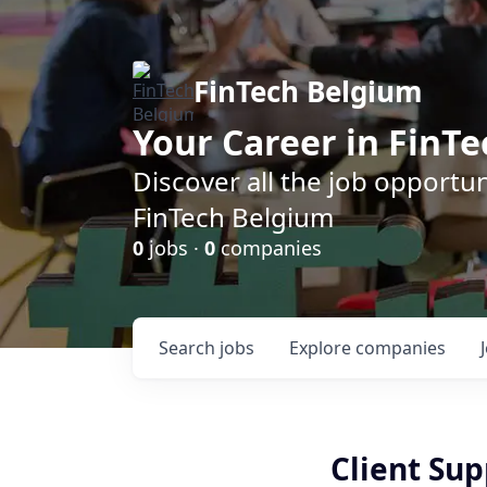
FinTech Belgium
Your Career in FinTe
Discover all the job opportu
FinTech Belgium
0
jobs ·
0
companies
Search
jobs
Explore
companies
Client Su