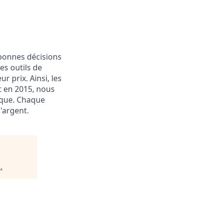
bonnes décisions
es outils de
 prix. Ainsi, les
 en 2015, nous
ique. Chaque
'argent.
m
.