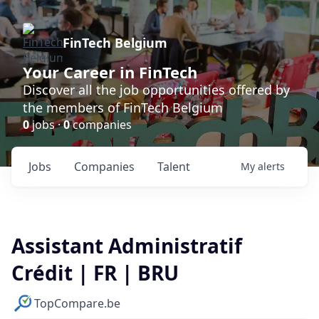
FinTech Belgium
Your Career in FinTech
Discover all the job opportunities offered by
the members of FinTech Belgium
0
jobs ·
0
companies
Jobs
Companies
Talent
My
alerts
Assistant Administratif
Crédit | FR | BRU
TopCompare.be